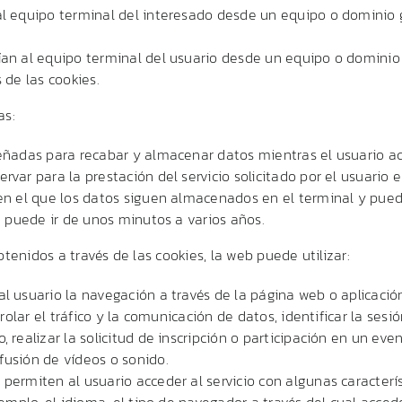
al equipo terminal del interesado desde un equipo o dominio 
ían al equipo terminal del usuario desde un equipo o dominio q
 de las cookies.
as:
señadas para recabar y almacenar datos mientras el usuario ac
var para la prestación del servicio solicitado por el usuario 
 en el que los datos siguen almacenados en el terminal y pue
e puede ir de unos minutos a varios años.
tenidos a través de las cookies, la web puede utilizar:
l usuario la navegación a través de la página web o aplicación
rolar el tráfico y la comunicación de datos, identificar la sesi
 realizar la solicitud de inscripción o participación en un eve
fusión de vídeos o sonido.
 permiten al usuario acceder al servicio con algunas caracterí
emplo, el idioma, el tipo de navegador a través del cual accede