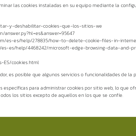
eliminar las cookies instaladas en su equipo mediante la confi
litar-y-deshabilitar-cookies-que-los-sitios-we
bin/answer.py?hl=es&answer=95647
com/es-es/help/278835/how-to-delete-cookie-files-in-interne
om/es-es/help/4468242/microsoft-edge-browsing-data-and-pr
s-ES/cookies.html
or, es posible que algunos servicios o funcionalidades de la 
específicas para administrar cookies por sitio web, lo que ofr
todos los sitios excepto de aquellos en los que se confíe.